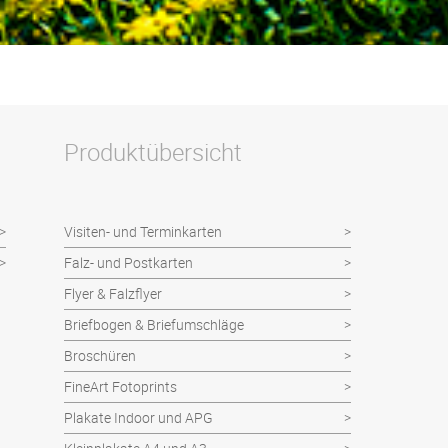
Produktübersicht
Visiten- und Terminkarten
Falz- und Postkarten
Flyer & Falzflyer
Briefbogen & Briefumschläge
Broschüren
FineArt Fotoprints
Plakate Indoor und APG