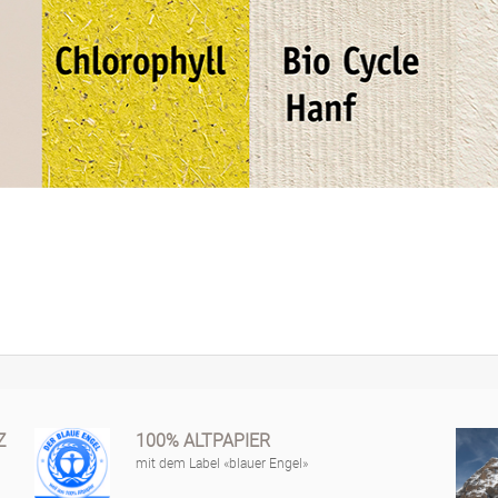
Z
100% ALTPAPIER
mit dem Label «blauer Engel»