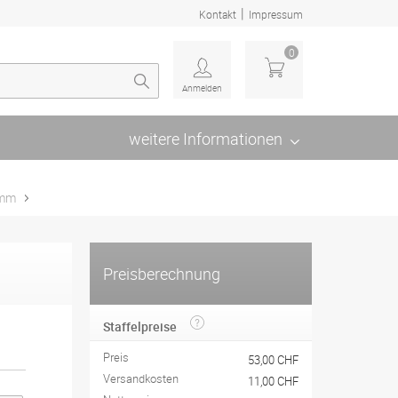
|
Kontakt
Impressum
0
Anmelden
weitere Informationen
 mm
Preisberechnung
Staffelpreise
Preis
53,00 CHF
Versandkosten
11,00 CHF