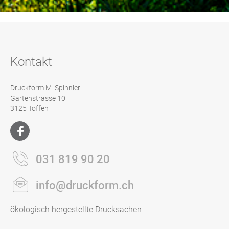
Kontakt
Druckform M. Spinnler
Gartenstrasse 10
3125 Toffen
031 819 90 20
info@druckform.ch
ökologisch hergestellte Drucksachen