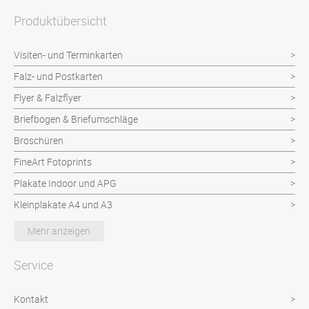
Produktübersicht
Visiten- und Terminkarten
Falz- und Postkarten
Flyer & Falzflyer
Briefbogen & Briefumschläge
Broschüren
FineArt Fotoprints
Plakate Indoor und APG
Kleinplakate A4 und A3
Musterkollektionen
Mehr anzeigen
Unikate Buchbinderarbeiten
Service
Kontakt