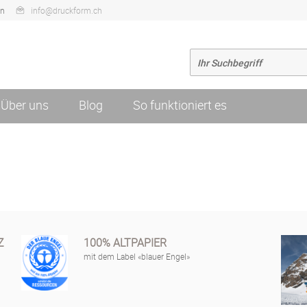
en
info@druckform.ch
Über uns
Blog
So funktioniert es
Z
100% ALTPAPIER
mit dem Label «blauer Engel»