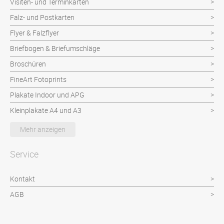
Visiten- und Terminkarten
Falz- und Postkarten
Flyer & Falzflyer
Briefbogen & Briefumschläge
Broschüren
FineArt Fotoprints
Plakate Indoor und APG
Kleinplakate A4 und A3
Musterkollektionen
Mehr anzeigen
Unikate Buchbinderarbeiten
Service
Kontakt
AGB