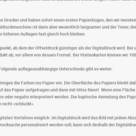
 den Drucker und haben sofort einen ersten Papierbogen, den wir meist
aldruckmaschine ist dann aber wesentlich langsamer und der Toner, der
ei höheren Auflagen fast gleich hoch bleiben.
punkt, ab dem der Offsetdruck günstiger als der Digitaldruck wird. Bei
ukt ab, vor allem von dessen Format. Bei Visitenkarten können wir 100
t. Folgende auflageunabhängige Unterschiede gibt es weiter:
dringen die Farben ins Papier ein. Die Oberfläche des Papiers bleibt dab
f das Papier aufgetragen und dann mit Hitze fixiert. Wenn eine Fläche 
iv oder negativ interpretiert werden. Die haptische Anmutung des Papi
e nicht «schluckt».
igitalen Verfahren möglich. Im Digitaldruck wird das Bild mit jedem Ab
cksache personalisiert werden soll, kann sich deshalb der Digitaldr