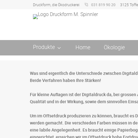
Druckform, die Ökodruckerei
031 819 90 20
3125 Toff
Produkte
Home
Ökologie
Was sind eigentlich die Unterschiede zwischen Digital
Beide Verfahren haben Ihre Stärken!
Für kleine Auflagen ist der Digitaldruck da, bei grosse
Qualität und in der Wirkung, sowie dem sinnvollen Eins
Um im Offsetdruck produzieren zu können, braucht es D
werden gemacht. Die verschieden Farben müssen in der 
eine labile Angelegenheit. Es braucht einige Papierboge
eingerichtet, erreichen wir im Offsetdruck hohe Fortdr