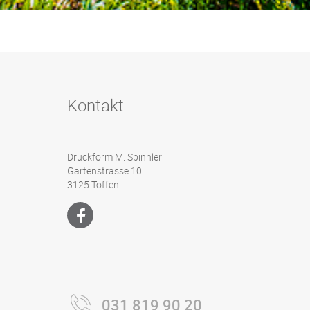
Kontakt
Druckform M. Spinnler
Gartenstrasse 10
3125 Toffen
031 819 90 20