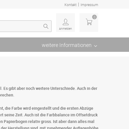
|
Kontakt
Impressum
0
Anmelden
weitere Informationen
l. Es gibt aber noch weitere Unterschiede. Auch in der
prechen.
, die Farbe wird eingestellt und die ersten Abzüge
 seine Zeit. Auch ist die Farbbalance im Offsetdruck
en Papierbogen relativ gross. Ist aber dann alles mal
 in der Herstellung sind, mit zunehmender Auflagenhöhe