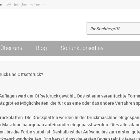
en
info@druckform.ch
Über uns
Blog
So funktioniert es
druck und Offsetdruck?
n Auflagen wird der Offsetdruck gewählt. Das ist eine vereinfachte Forme
atz gibt es Möglichkeiten, die für das eine oder das andere Verfahren s
ruckplatten. Die Druckplatten werden in der Druckmaschine eingespannt
Maschine haargenau aufeinander eingepasst werden. Dies alles dauert
n, bis die Farbe stabil ist. Deshalb ist der Aufwand bis zum ersten gut
uckgeschwindigkeiten. Das heisst, dass die ersten Bogen relativ teuer