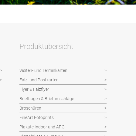
Produktübersicht
Visiten- und Terminkarten
Falz- und Postkarten
Flyer & Falzflyer
Briefbogen & Briefumschläge
Broschüren
FineArt Fotoprints
Plakate Indoor und APG