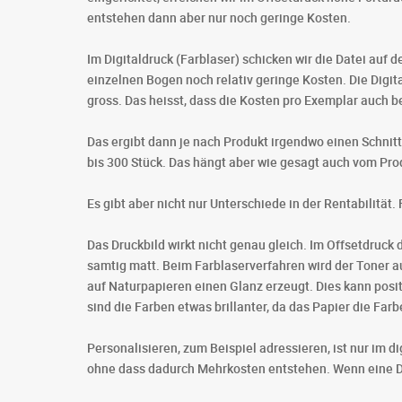
entstehen dann aber nur noch geringe Kosten.
Im Digitaldruck (Farblaser) schicken wir die Datei auf
einzelnen Bogen noch relativ geringe Kosten. Die Digit
gross. Das heisst, dass die Kosten pro Exemplar auch b
Das ergibt dann je nach Produkt irgendwo einen Schnitt
bis 300 Stück. Das hängt aber wie gesagt auch vom Prod
Es gibt aber nicht nur Unterschiede in der Rentabilitä
Das Druckbild wirkt nicht genau gleich. Im Offsetdruck 
samtig matt. Beim Farblaserverfahren wird der Toner au
auf Naturpapieren einen Glanz erzeugt. Dies kann posit
sind die Farben etwas brillanter, da das Papier die Farb
Personalisieren, zum Beispiel adressieren, ist nur im d
ohne dass dadurch Mehrkosten entstehen. Wenn eine Dru