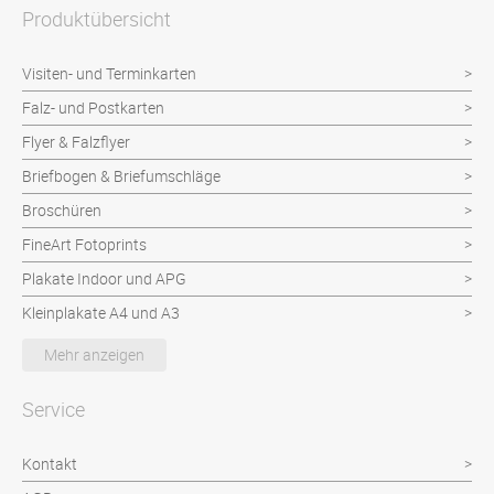
Produktübersicht
Visiten- und Terminkarten
Falz- und Postkarten
Flyer & Falzflyer
Briefbogen & Briefumschläge
Broschüren
FineArt Fotoprints
Plakate Indoor und APG
Kleinplakate A4 und A3
Musterkollektionen
Mehr anzeigen
Unikate Buchbinderarbeiten
Service
Kontakt