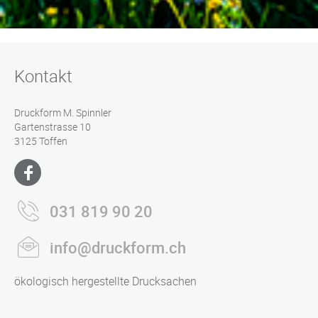
Kontakt
Druckform M. Spinnler
Gartenstrasse 10
3125 Toffen
031 819 90 20
info@druckform.ch
ökologisch hergestellte Drucksachen