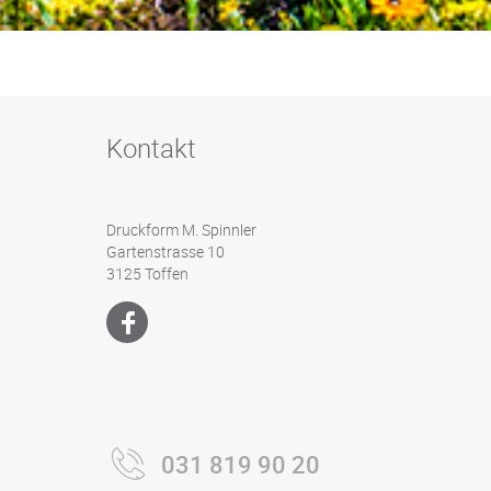
Kontakt
Druckform M. Spinnler
Gartenstrasse 10
3125 Toffen
031 819 90 20