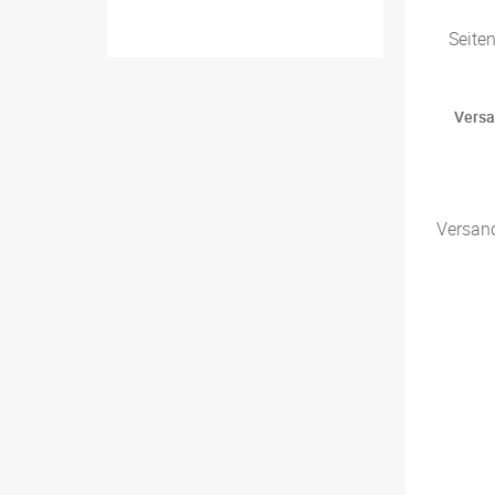
Seite
Versa
Versan