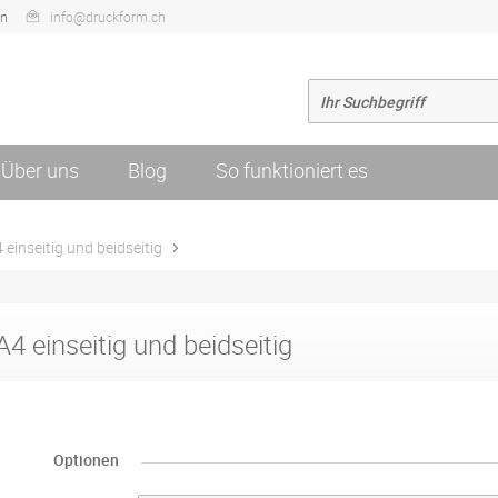
en
info@druckform.ch
Über uns
Blog
So funktioniert es
 einseitig und beidseitig
A4 einseitig und beidseitig
Optionen